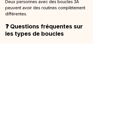
Deux personnes avec des boucles 3A 
peuvent avoir des routines complètement 
différentes.
❓ Questions fréquentes sur 
les types de boucles
Peut-on avoir les cheveux 
ondulés dessus et bouclés 
dessous ?
Oui, c’est très fréquent. Une même 
chevelure peut présenter plusieurs types 
de boucles selon les zones du cuir 
chevelu. Vous pouvez par exemple avoir 
des ondulations 2C sur le dessus de la 
tête et des boucles 3A ou 3B dans la 
nuque.
Mes cheveux étaient raides 
enfant et sont devenus 
bouclés à l’adolescence, 