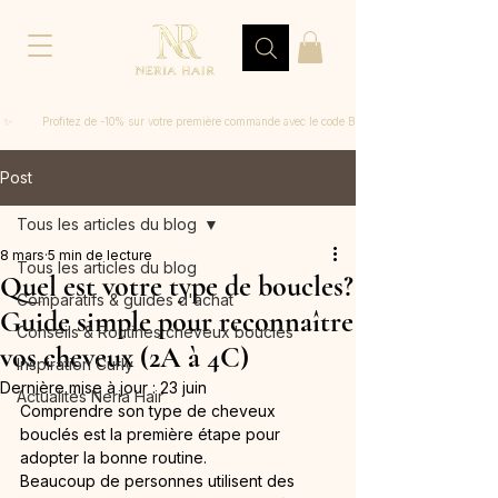
 ✨         Profitez de -10% sur votre première commande avec le code BIENVENUE
Post
Tous les articles du blog
8 mars
5 min de lecture
Tous les articles du blog
Quel est votre type de boucles?
Comparatifs & guides d'achat
Guide simple pour reconnaître
Conseils & Routines cheveux bouclés
vos cheveux (2A à 4C)
Inspiration Curly
Dernière mise à jour :
23 juin
Actualités Neria Hair
Comprendre son type de cheveux 
bouclés est la première étape pour 
adopter la bonne routine.
Beaucoup de personnes utilisent des 