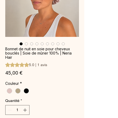
Bonnet de nuit en soie pour cheveux
bouclés | Soie de mûrier 100% | Neria
Hair
La note est de 5.0 sur cinq étoiles selon 1 avis
5.0 | 1 avis
Prix
45,00 €
Couleur
*
Quantité
*