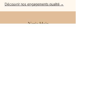
Découvrir nos engagements qualité →
Neria Hair
contact@neriahair.fr
200 rue de la Croix Nivert
75015 Paris – France​
SIREN :
100 795 087
→
Nous contacter via WhatsApp
Inscription Newsletter
Programme de fidélité
Carte Cadeau
Questions fréquentes
Offres
Devenir revendeur Neria Hair