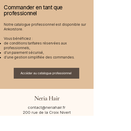
Commander en tant que
professionnel
Notre catalogue professionnel est disponible sur
Ankorstore.
Vous bénéficiez :
de conditions tarifaires réservées aux
professionnels,
d’un paiement sécurisé,
d’une gestion simplifiée des commandes.
Accéder au catalogue professionnel
Neria Hair
contact@neriahair.fr
200 rue de la Croix Nivert
75015 Paris – France​
SIREN :
100 795 087
→
Nous contacter via WhatsApp