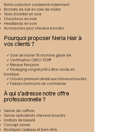
Notre collection comprend notamment :
Bonnets de nuit en soie de mûrier
Taies d’oreiller en soie
Chouchous en soie
Headbands en soie
Accessoires pour cheveux bouclés
Pourquoi proposer Neria Hair à
vos clients ?
✓ Soie de mûrier 19 momme grade 6A
✓ Certification OEKO-TEX®
✓ Marque française
✓ Packaging soigné prêt à être vendu en
boutique
✓ Univers premium dédié aux cheveux bouclés
✓ Faibles minimums de commande
À qui s’adresse notre offre
professionnelle ?
Salons de coiffure
Salons spécialisés cheveux bouclés
Instituts de beauté
Concept stores
Boutiques cadeaux et bien-être