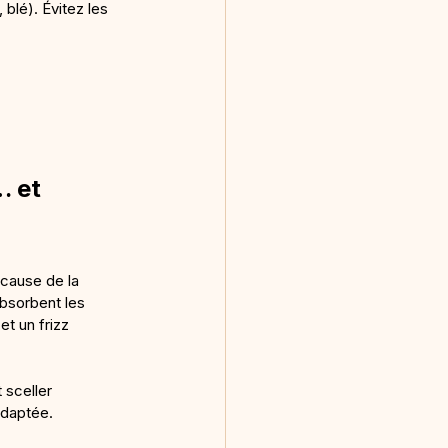
blé). Évitez les 
 et 
cause de la 
absorbent les 
t un frizz 
 sceller 
adaptée.