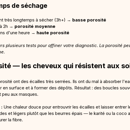
emps de séchage
t très longtemps à sécher (3h+) → 
basse porosité
 à 2h → 
porosité moyenne
ins d'une heure → 
haute porosité
rs plusieurs tests pour affiner votre diagnostic. La porosité peu
ne.
ité — les cheveux qui résistent aux so
sité ont des écailles très serrées. Ils ont du mal à absorber l'eau
r en surface et à former des dépôts. Résultat : des boucles souv
nt peu aux masques.
 :
 Une chaleur douce pour entrouvrir les écailles et laisser entrer le
uides et légers plutôt que les beurres épais — le karité ou la coco 
er la fibre.