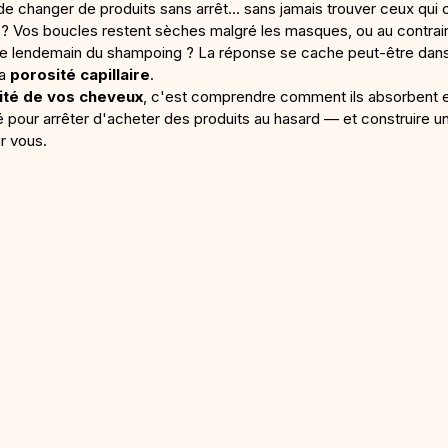
de changer de produits sans arrêt… sans jamais trouver ceux qui 
? Vos boucles restent sèches malgré les masques, ou au contraire
 le lendemain du shampoing ? La réponse se cache peut-être dan
a 
porosité capillaire
.
ité de vos cheveux
, c'est comprendre comment ils absorbent et
clé pour arrêter d'acheter des produits au hasard — et construire un
r vous.