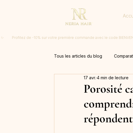
Accu
 ✨         Profitez de -10% sur votre première commande avec le code BIENV
Tous les articles du blog
Comparati
17 avr.
4 min de lecture
Actualités Neria Hair
Porosité ca
comprendr
répondent 