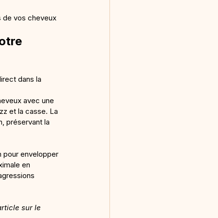
ns de vos cheveux
otre 
irect dans la 
cheveux avec une 
zz et la casse. La 
, préservant la 
m pour envelopper 
ximale en 
 agressions 
ticle sur le 