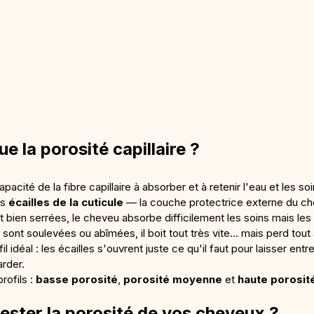
e la porosité capillaire ?
pacité de la fibre capillaire à absorber et à retenir l'eau et les soin
s 
écailles de la cuticule
 — la couche protectrice externe du c
t bien serrées, le cheveu absorbe difficilement les soins mais les 
sont soulevées ou abîmées, il boit tout très vite… mais perd tout a
fil idéal : les écailles s'ouvrent juste ce qu'il faut pour laisser entre
arder.
ofils : 
basse porosité
, 
porosité moyenne
 et 
haute porosit
ester la porosité de vos cheveux ?