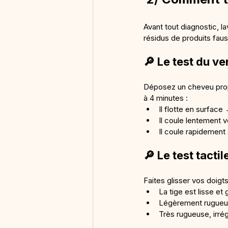
Avant tout diagnostic, 
résidus de produits faus
🔎 Le test du ve
Déposez un cheveu propr
à 4 minutes :
Il flotte en surface
Il coule lentement v
Il coule rapidement
🔎 Le test tactile
Faites glisser vos doigts
La tige est lisse et
Légèrement rugueu
Très rugueuse, irré