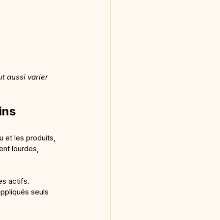
t aussi varier 
ins
 et les produits, 
ent lourdes, 
s actifs. 
appliqués seuls 