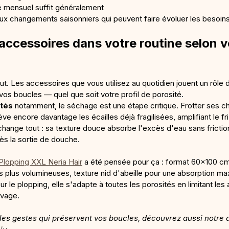
 mensuel suffit généralement
aux changements saisonniers qui peuvent faire évoluer les besoi
 accessoires dans votre routine selon v
ut. Les accessoires que vous utilisez au quotidien jouent un rôle d
e vos boucles — quel que soit votre profil de porosité.
ités
 notamment, le séchage est une étape critique. Frotter ses 
ve encore davantage les écailles déjà fragilisées, amplifiant le fri
change tout : sa texture douce absorbe l'excès d'eau sans friction
ès la sortie de douche.
 Plopping XXL Neria Hair
 a été pensée pour ça : format 60x100 c
 plus volumineuses, texture nid d'abeille pour une absorption ma
r le plopping, elle s'adapte à toutes les porosités en limitant les
avage.
r les gestes qui préservent vos boucles, découvrez aussi notre ar