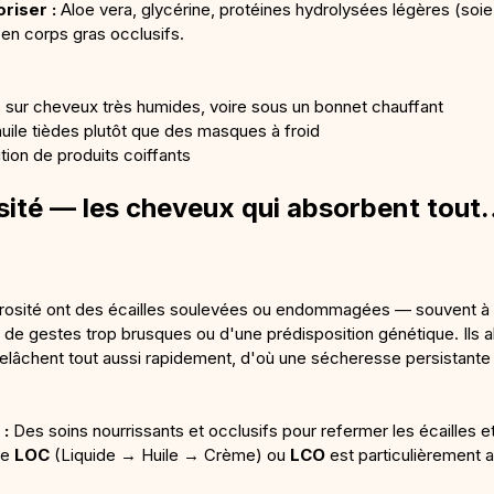
riser :
 Aloe vera, glycérine, protéines hydrolysées légères (soie, 
 en corps gras occlusifs.
 sur cheveux très humides, voire sous un bonnet chauffant
huile tièdes plutôt que des masques à froid
tion de produits coiffants
sité — les cheveux qui absorbent tout…
rosité ont des écailles soulevées ou endommagées — souvent à 
n, de gestes trop brusques ou d'une prédisposition génétique. Ils 
 relâchent tout aussi rapidement, d'où une sécheresse persistante e
 :
 Des soins nourrissants et occlusifs pour refermer les écailles et
e 
LOC
 (Liquide → Huile → Crème) ou 
LCO
 est particulièrement 