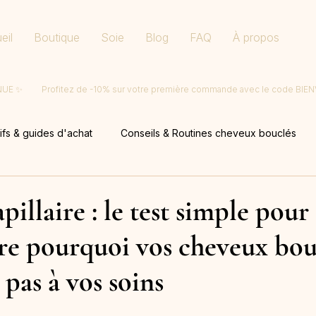
eil
Boutique
Soie
Blog
FAQ
À propos
ENUE
fs & guides d'achat
Conseils & Routines cheveux bouclés
pillaire : le test simple pour
e pourquoi vos cheveux bou
pas à vos soins