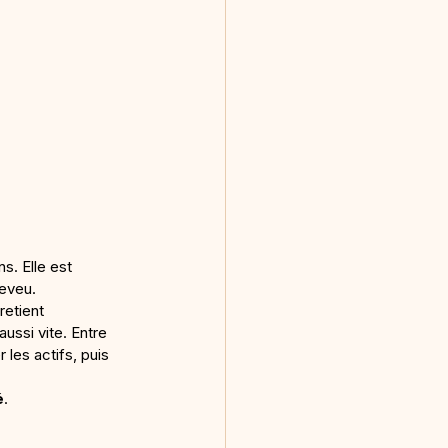
s. Elle est 
heveu.
retient 
ussi vite. Entre 
r les actifs, puis 
é
.