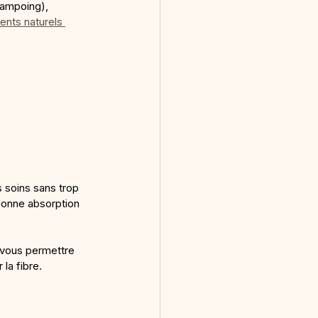
hampoing), 
ients naturels 
 soins sans trop 
bonne absorption 
z vous permettre 
la fibre.