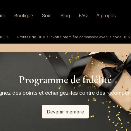
eil
Boutique
Soie
Blog
FAQ
À propos
ENUE
Programme de fidélité
nez des points et échangez-les contre des récompe
Devenir membre