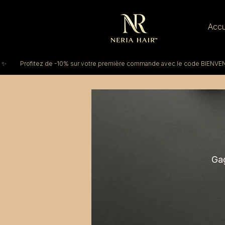
Accu
 ✨         Profitez de -10% sur votre première commande avec le code BIENV
Gag