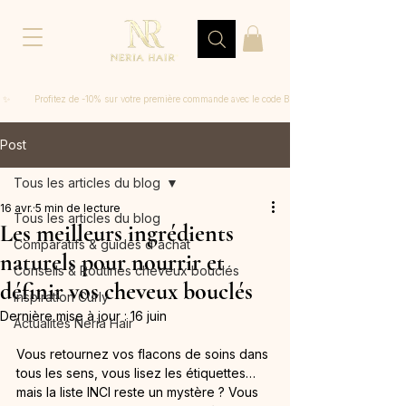
 ✨         Profitez de -10% sur votre première commande avec le code BIENVENUE
Post
Tous les articles du blog
16 avr.
5 min de lecture
Tous les articles du blog
Les meilleurs ingrédients
Comparatifs & guides d'achat
naturels pour nourrir et
Conseils & Routines cheveux bouclés
définir vos cheveux bouclés
Inspiration Curly
Dernière mise à jour :
16 juin
Actualités Neria Hair
Vous retournez vos flacons de soins dans 
tous les sens, vous lisez les étiquettes… 
mais la liste INCI reste un mystère ? Vous 