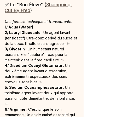
✅ Le "Bon Élève" (
Shampoing 
Cut By Fred
)
Une formule technique et transparente.
1/ Aqua (Water)
2/ Lauryl Glucoside
 : Un agent lavant 
(tensioactif) ultra-doux dérivé du sucre et 
de la coco. Il nettoie sans agresser. ✨
3/ Glycerin
 : Un humectant naturel 
puissant. Elle "capture" l'eau pour la 
maintenir dans la fibre capillaire. ✨
4/ Disodium Cocoyl Glutamate
 : Un 
deuxième agent lavant d'exception, 
extrêmement respectueux des cuirs 
chevelus sensibles. ✨
5/ Sodium Cocoamphoacetate
 : Un 
troisième agent lavant doux qui apporte 
aussi un côté démêlant et de la brillance. 
✨
6/ Arginine
 : C’est ici que le soin 
commence! Un acide aminé essentiel qui 