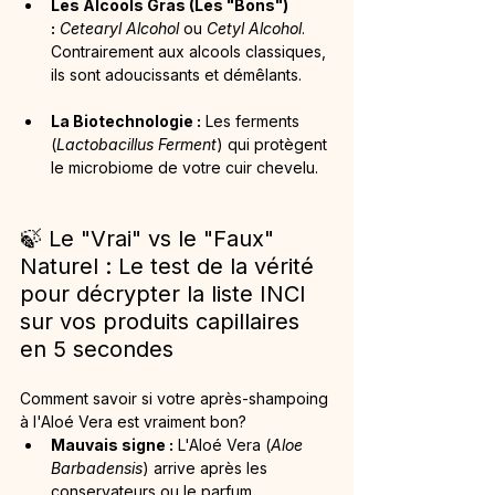
Les Alcools Gras (Les "Bons") 
:
Cetearyl Alcohol
 ou 
Cetyl Alcohol
. 
Contrairement aux alcools classiques, 
ils sont adoucissants et démêlants.
La Biotechnologie :
 Les ferments 
(
Lactobacillus Ferment
) qui protègent 
le microbiome de votre cuir chevelu.
🍃 Le "Vrai" vs le "Faux" 
Naturel : Le test de la vérité 
pour décrypter la liste INCI 
sur vos produits capillaires 
en 5 secondes
Comment savoir si votre après-shampoing 
à l'Aloé Vera est vraiment bon?
Mauvais signe :
 L'Aloé Vera (
Aloe 
Barbadensis
) arrive après les 
conservateurs ou le parfum 