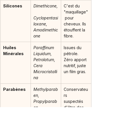
Silicones
Dimethicone,
C'est du 
"maquillage"
Cyclopentasi
 pour 
loxane, 
cheveux. Ils 
Amodimethic
étouffent la 
one
fibre.
Huiles 
Paraffinum 
Issues du 
Minérales
Liquidum, 
pétrole. 
Petrolatum, 
Zéro apport 
Cera 
nutritif, juste 
Microcristalli
un film gras.
na
Parabènes
Methylparab
Conservateu
en, 
rs 
Propylparab
suspectés 
en
d'être des 
perturbateur
s 
endocriniens