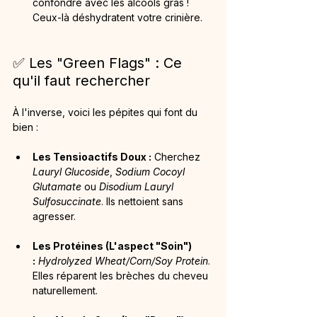
confondre avec les alcools gras ! 
Ceux-là déshydratent votre crinière.
✅ Les "Green Flags" : Ce 
qu'il faut rechercher
À l'inverse, voici les pépites qui font du 
bien :
Les Tensioactifs Doux :
 Cherchez 
Lauryl Glucoside
, 
Sodium Cocoyl 
Glutamate
 ou 
Disodium Lauryl 
Sulfosuccinate
. Ils nettoient sans 
agresser.
Les Protéines (L'aspect "Soin") 
:
Hydrolyzed Wheat/Corn/Soy Protein
. 
Elles réparent les brèches du cheveu 
naturellement.