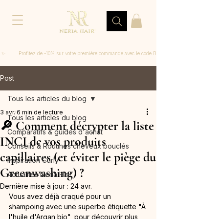
 ✨         Profitez de -10% sur votre première commande avec le code BIENVENUE
Post
Tous les articles du blog
3 avr.
6 min de lecture
Tous les articles du blog
🔎 Comment décrypter la liste
Comparatifs & guides d'achat
INCI de vos produits
Conseils & Routines cheveux bouclés
capillaires (et éviter le piège du
Inspiration Curly
Greenwashing) ?
Actualités Neria Hair
Dernière mise à jour :
24 avr.
Vous avez déjà craqué pour un 
shampoing avec une superbe étiquette "À 
l'huile d'Argan bio", pour découvrir plus 