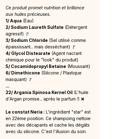
Ce produit promet nutrition et brillance 
aux huiles précieuses.
1/ Aqua
 (Eau)
2/ Sodium Laureth Sulfate
 (Détergent 
agressif) 🚩
3/ Sodium Chloride
 (Sel utilisé comme 
épaississant... mais desséchant) 🚩
4/ Glycol Distearate
 (Agent nacrant 
chimique pour le "look" du produit)
5/ Cocamidopropyl Betaine
 (Moussant)
6/ Dimethicone
 (Silicone / Plastique 
masquant) 🚩 
...
22/ Argania Spinosa Kernel Oil
 (L'huile 
d'Argan promise... après le parfum !) ❌
Le constat Neria :
 L'ingrédient "star" est 
en 22ème position. Ce shampoing nettoie 
avec des décapants et cache les dégâts 
avec du silicone. C'est l'illusion du soin.