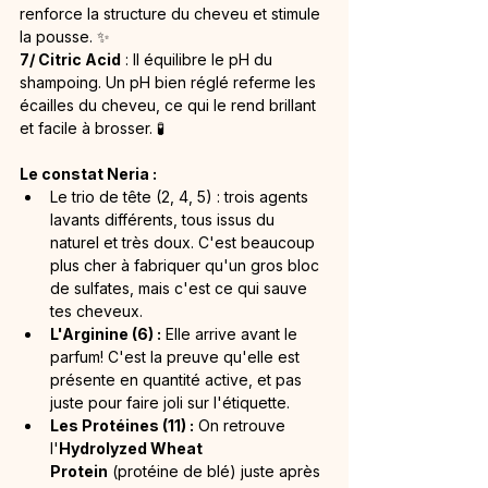
renforce la structure du cheveu et stimule 
la pousse. ✨
7/ Citric Acid
 : Il équilibre le pH du 
shampoing. Un pH bien réglé referme les 
écailles du cheveu, ce qui le rend brillant 
et facile à brosser. 🧪
Le constat Neria :
Le trio de tête (2, 4, 5) : trois agents 
lavants différents, tous issus du 
naturel et très doux. C'est beaucoup 
plus cher à fabriquer qu'un gros bloc 
de sulfates, mais c'est ce qui sauve 
tes cheveux.
L'Arginine (6) :
 Elle arrive avant le 
parfum! C'est la preuve qu'elle est 
présente en quantité active, et pas 
juste pour faire joli sur l'étiquette.
Les Protéines (11) :
 On retrouve 
l'
Hydrolyzed Wheat 
Protein
 (protéine de blé) juste après 