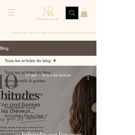
 ✨         Profitez de -10% sur votre première commande avec le code BIENVENUE
Blog
Tous les articles du blog
Tous les articles du blog
27 avr.
6 min de lecture
Comparatifs & guides
d'achat
Conseils & Routines
cheveux bouclés
Inspiration Curly
Actualités Neria Hair
10 habitudes que l'on croit