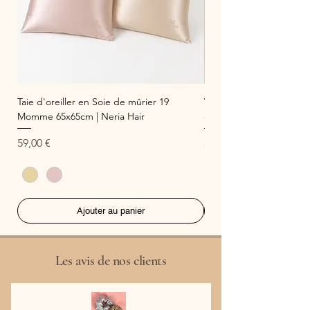
Taie d'oreiller en Soie de mûrier 19
Vegan Hydration Mask –
Momme 65x65cm | Neria Hair
cheveux secs | Cut By F
Prix
Prix
59,00 €
38,00 €
Ajouter au panier
Les avis de nos clients