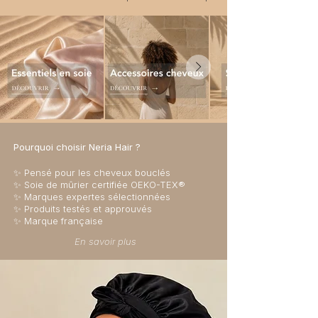
Pourquoi choisir Neria Hair ?
✨ Pensé pour les cheveux bouclés
✨ Soie de mûrier certifiée OEKO-TEX®
✨ Marques expertes sélectionnées
✨ Produits testés et approuvés
✨ Marque française
En savoir plus