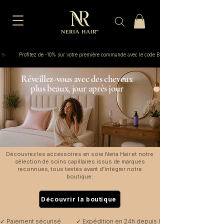
 ✨         Profitez de -10% sur votre première commande avec le code BIENVENUE
Réveillez-vous avec des cheveux
plus beaux, jour après jour
Découvrez les accessoires en soie Neria Hair et notre
sélection de soins capillaires issus de marques
reconnues, tous testés avant d’intégrer notre
boutique.
Découvrir la boutique
✓ Paiement sécurisé          ✓ Expédition en 24h depuis la France         ✓ Retours