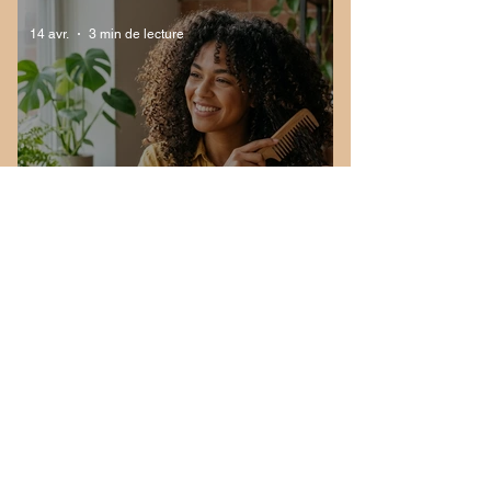
14 avr.
3 min de lecture
Comment bien brosser ses
cheveux bouclés sans
casser ses boucles ?
Entrez dans l'univers Neria Hair
Inscrivez-vous et profitez de -15% sur votre commande
ainsi que de nos conseils et offres exclusives.
Email
*