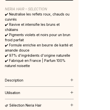
NERIA HAIR – SELECTION
✔️ Neutralise les reflets roux, chauds ou 
cuivrés
✔️ Ravive et intensifie les bruns et 
châtains
✔️ Pigments violets et noirs pour un brun 
froid parfait
✔️ Formule enrichie en beurre de karité et 
amande douce
✔️ 97% d'ingrédients d'origine naturelle
✔️ Fabriqué en France | Parfum 100% 
naturel noisette
Description
Le 
Perfect Brune Mask
 de Cut By Fred 
Utilisation
est le soin correcteur indispensable pour 
toutes les chevelures châtain à brun 
Conseils d’utilisation :
(naturels, colorés ou méchés).
🌿 Sélection Neria Hair