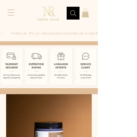
 ✨         Profitez de -10% sur votre première commande avec le code BIENVENUE