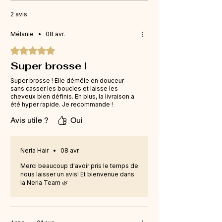
Couleurs disponibles : Noir & logo 
Conception "Air-Flow" :
 Sa 
2 avis
blanc ou Rose & logo noir
structure ventilée permet à l'eau 
de s'écouler instantanément 
Mélanie
•
08 avr.
Dimensions de la brosse : 23cm de long / 
(adieu l'eau qui stagne dans le 
7cm de large
coussinet!).
Noté 5 sur 5.
Anti-statique
Super brosse !
La brosse ventilée Neria Hair est conçue 
Super brosse ! Elle démêle en douceur
sans casser les boucles et laisse les
pour démêler les cheveux en douceur 
cheveux bien définis. En plus, la livraison a
tout en respectant leur texture naturelle.
été hyper rapide. Je recommande !
Avis utile ?
Oui
Elle est particulièrement adaptée aux 
cheveux ondulés, bouclés ou crépus car 
elle aide à séparer les mèches et à 
Neria Hair
•
08 avr.
former des boucles plus définies.
Merci beaucoup d'avoir pris le temps de
nous laisser un avis! Et bienvenue dans
la Neria Team 🌿