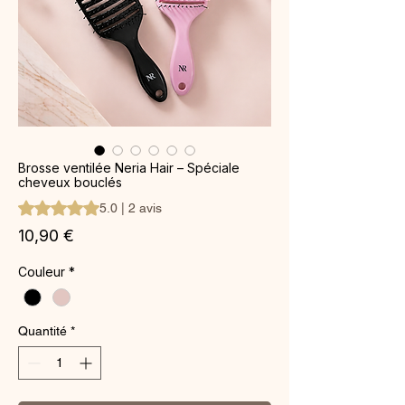
Brosse ventilée Neria Hair – Spéciale
cheveux bouclés
La note est de 5.0 sur cinq étoiles selon 2 avis
5.0 | 2 avis
Prix
10,90 €
Couleur
*
Quantité
*