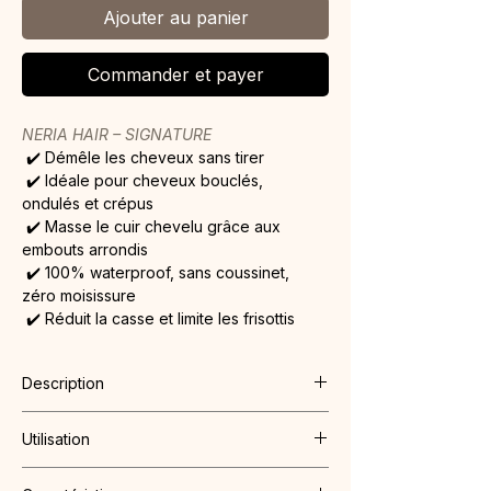
Ajouter au panier
Commander et payer
NERIA HAIR – SIGNATURE
✔️ Démêle les cheveux sans tirer
 ✔️ Idéale pour cheveux bouclés, 
ondulés et crépus
 ✔️ Masse le cuir chevelu grâce aux 
embouts arrondis
 ✔️ 100% waterproof, sans coussinet, 
zéro moisissure
 ✔️ Réduit la casse et limite les frisottis
Description
Ne vous fiez pas à la simplicité de 
la 
Utilisation
brosse Neria Hair
 : l'essayer, c'est 
comprendre pourquoi elle est 
La méthode Neria Hair :