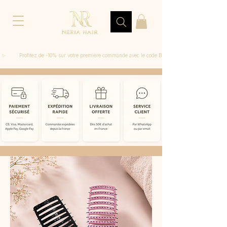
 ✨         Profitez de -10% sur votre première commande avec le code BIENVENUE