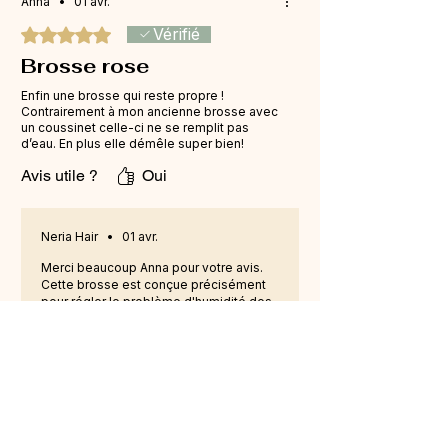
Anna
•
01 avr.
Vérifié
Noté 5 sur 5.
Brosse rose
Enfin une brosse qui reste propre !
Contrairement à mon ancienne brosse avec
un coussinet celle-ci ne se remplit pas
d’eau. En plus elle démêle super bien!
Avis utile ?
Oui
Neria Hair
•
01 avr.
Merci beaucoup Anna pour votre avis.
Cette brosse est conçue précisément
pour régler le problème d'humidité des
brosses à coussinets. Plus de problème
d'hygiène la brosse Neria Hair reste
impeccable!