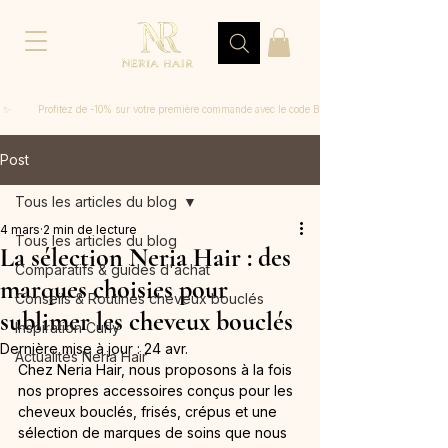
 ✨         Profitez de -10% sur votre première commande avec le code BIENVENUE
Post
Tous les articles du blog
4 mars
2 min de lecture
Tous les articles du blog
La sélection Neria Hair : des
Comparatifs & guides d'achat
marques choisies pour
Conseils & Routines cheveux bouclés
sublimer les cheveux bouclés
Inspiration Curly
Dernière mise à jour :
24 avr.
Actualités Neria Hair
Chez Neria Hair, nous proposons à la fois 
nos propres accessoires conçus pour les 
cheveux bouclés, frisés, crépus et une 
sélection de marques de soins que nous 