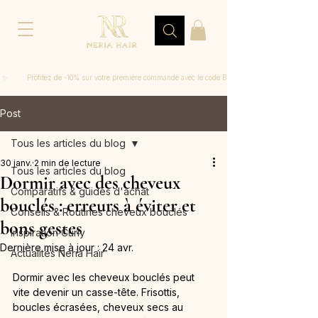
 ✨         Profitez de -10% sur votre première commande avec le code BIENVENUE
Post
Tous les articles du blog
30 janv.
2 min de lecture
Tous les articles du blog
Dormir avec des cheveux
Comparatifs & guides d'achat
bouclés : erreurs à éviter et
Conseils & Routines cheveux bouclés
bons gestes
Inspiration Curly
Dernière mise à jour :
24 avr.
Actualités Neria Hair
Dormir avec les cheveux bouclés peut 
vite devenir un casse-tête. Frisottis, 
boucles écrasées, cheveux secs au 