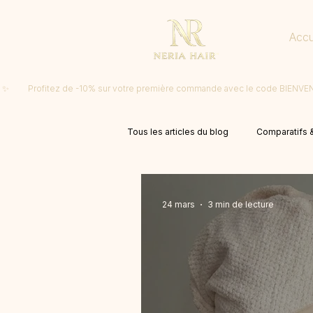
Accu
 ✨         Profitez de -10% sur votre première commande avec le code BIENV
Tous les articles du blog
Comparatifs &
24 mars
3 min de lecture