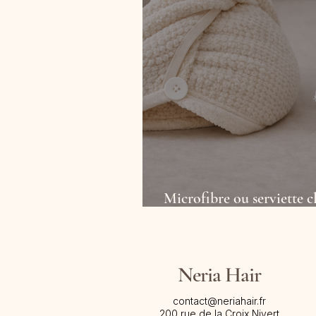
Microfibre ou serviette cl
choisir pour sécher ses c
Neria Hair
contact@neriahair.fr
200 rue de la Croix Nivert