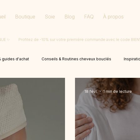
eil
Boutique
Soie
Blog
FAQ
À propos
ENUE
 guides d'achat
Conseils & Routines cheveux bouclés
Inspirati
18 févr.
1 min de lecture