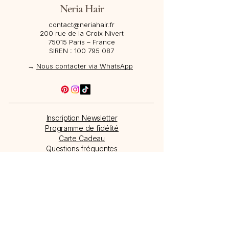
Neria Hair
contact@neriahair.fr
200 rue de la Croix Nivert
75015 Paris – France​
SIREN :
100 795 087
→
Nous contacter via WhatsApp
Inscription Newsletter
Programme de fidélité
Carte Cadeau
Questions fréquentes
Offres
Devenir revendeur Neria Hair
★★★★★ 5/5 sur Google
→
Lire les avis