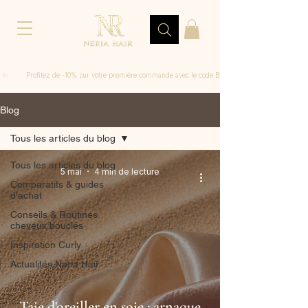
 ✨         Profitez de -10% sur votre première commande avec le code BIENVENUE
Blog
Tous les articles du blog
Tous les articles du blog
5 mai
4 min de lecture
Comparatifs & guides
d'achat
Conseils & Routines
cheveux bouclés
Inspiration Curly
Actualités Neria Hair
Taie d'oreiller en soie : arnaque