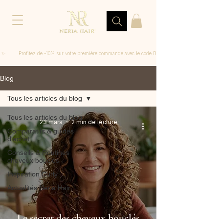
 ✨         Profitez de -10% sur votre première commande avec le code BIENVENUE
Blog
Tous les articles du blog
Tous les articles du blog
23 mars
2 min de lecture
Comparatifs & guides
d'achat
Conseils & Routines
cheveux bouclés
Inspiration Curly
Actualités Neria Hair
Le secret des cheveux bouclés