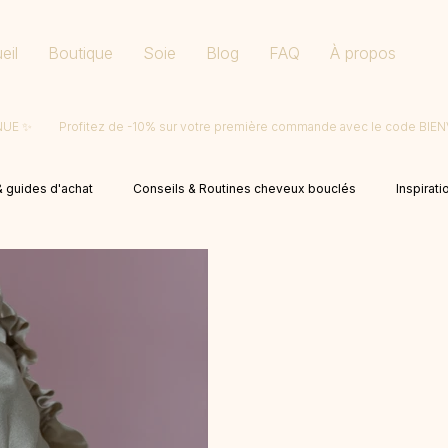
eil
Boutique
Soie
Blog
FAQ
À propos
ENUE
 guides d'achat
Conseils & Routines cheveux bouclés
Inspirati