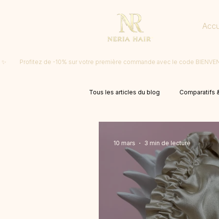
Accu
 ✨         Profitez de -10% sur votre première commande avec le code BIENV
Tous les articles du blog
Comparatifs &
10 mars
3 min de lecture