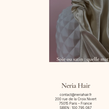
Soie ou satin : quelle ma
ses cheveux ?
Neria Hair
contact@neriahair.fr
200 rue de la Croix Nivert
75015 Paris – France​
SIREN : 100 795 087