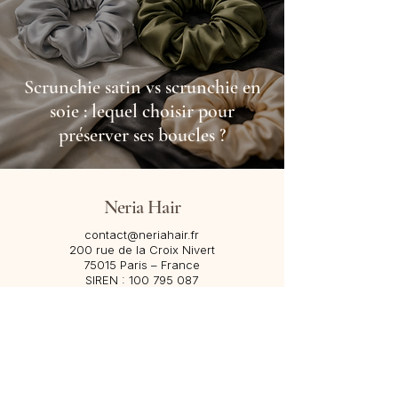
Scrunchie satin vs scrunchie en
soie : lequel choisir pour
préserver ses boucles ?
Neria Hair
contact@neriahair.fr
200 rue de la Croix Nivert
75015 Paris – France​
SIREN :
100 795 087
→
Nous contacter via WhatsApp
Inscription Newsletter