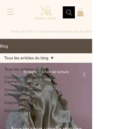
 ✨         Profitez de -10% sur votre première commande avec le code BIENVENUE
Blog
Tous les articles du blog
Tous les articles du blog
10 mars
3 min de lecture
Comparatifs & guides
d'achat
Conseils & Routines
cheveux bouclés
Inspiration Curly
Actualités Neria Hair
Soie ou satin : quelle matière