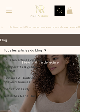
 ✨         Profitez de -10% sur votre première commande avec le code BIENVENUE
Blog
Tous les articles du blog
Tous les articles du blog
2 févr.
4 min de lecture
Comparatifs & guides
d'achat
Conseils & Routines
cheveux bouclés
Inspiration Curly
Actualités Neria Hair