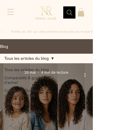
 ✨         Profitez de -10% sur votre première commande avec le code BIENVENUE
Blog
Tous les articles du blog
Tous les articles du blog
26 mai
4 min de lecture
Comparatifs & guides
d'achat
Conseils & Routines
cheveux bouclés
Inspiration Curly
Actualités Neria Hair