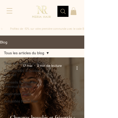
 ✨         Profitez de -10% sur votre première commande avec le code BIENVENUE
Blog
Tous les articles du blog
Tous les articles du blog
17 mai
2 min de lecture
Comparatifs & guides
d'achat
Conseils & Routines
cheveux bouclés
Inspiration Curly
Actualités Neria Hair
Cheveux bouclés et frisottis :