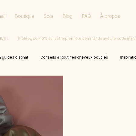
eil
Boutique
Soie
Blog
FAQ
À propos
ENUE
 guides d'achat
Conseils & Routines cheveux bouclés
Inspirati