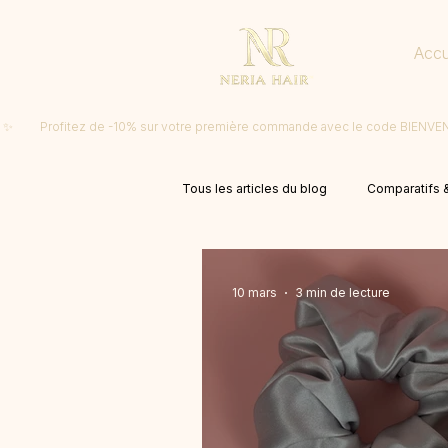
Accu
 ✨         Profitez de -10% sur votre première commande avec le code BIENV
Tous les articles du blog
Comparatifs &
10 mars
3 min de lecture