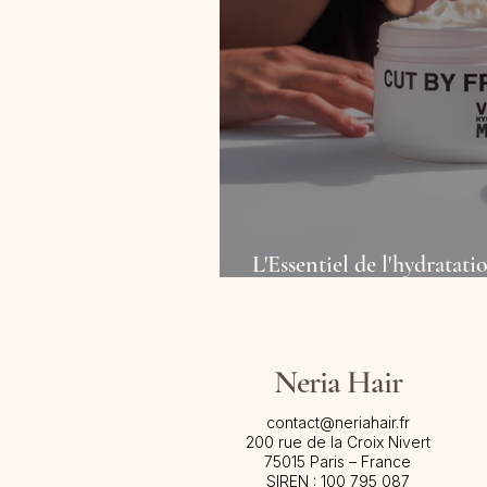
L'Essentiel de l'hydratat
Mask de Cut By Fred x N
Neria Hair
contact@neriahair.fr
200 rue de la Croix Nivert
75015 Paris – France​
SIREN : 100 795 087