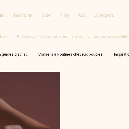
eil
Boutique
Soie
Blog
FAQ
À propos
ENUE
 guides d'achat
Conseils & Routines cheveux bouclés
Inspirati