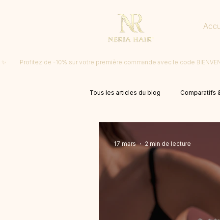
Accu
 ✨         Profitez de -10% sur votre première commande avec le code BIENV
Tous les articles du blog
Comparatifs &
17 mars
2 min de lecture