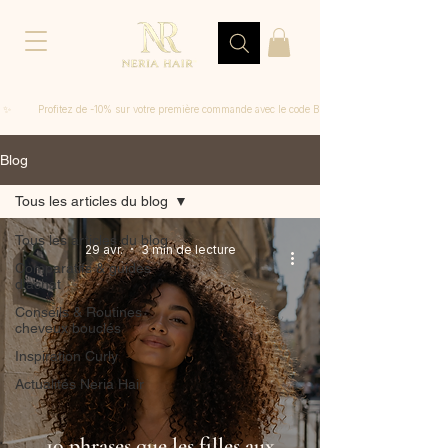
 ✨         Profitez de -10% sur votre première commande avec le code BIENVENUE
Blog
Tous les articles du blog
Tous les articles du blog
29 avr.
3 min de lecture
Comparatifs & guides
d'achat
Conseils & Routines
cheveux bouclés
Inspiration Curly
Actualités Neria Hair
10 phrases que les filles aux