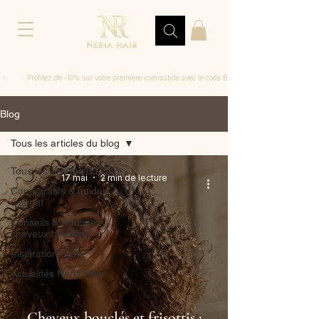
 ✨         Profitez de -10% sur votre première commande avec le code BIENVENUE
Blog
Tous les articles du blog
Tous les articles du blog
17 mai
2 min de lecture
Comparatifs & guides
d'achat
Conseils & Routines
cheveux bouclés
Inspiration Curly
Actualités Neria Hair
Cheveux bouclés et frisottis :